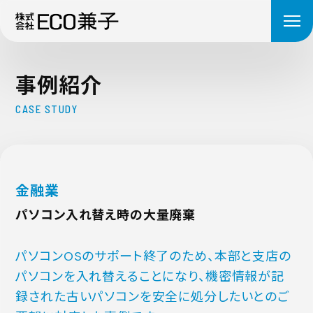
事
例
紹
介
C
A
S
E
S
T
U
D
Y
金融業
パソコン入れ替え時の大量廃棄
パソコンOSのサポート終了のため、本部と支店の
パソコンを入れ替えることになり、機密情報が記
録された古いパソコンを安全に処分したいとのご